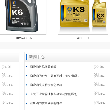
SL 10W-40 K6
API SP+
新闻中心
[24-01-
[22-04-
润滑油常见问题解答
01]
06]
[22-05-
[22-04-
润滑油的种类主要有两种，你知道吗？
01]
01]
[22-03-
[21-04-
润滑油失去粘度会怎么样
01]
02]
[21-04-
[20-05-
有关工业齿轮油和车辆齿轮油的区别
02]
18]
[20-05-
[16-08-
液压油的质量要求有哪些