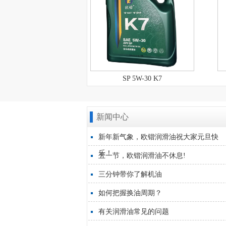
-30 K8
SP 5W-30 K7
新闻中心
新年新气象，欧锴润滑油祝大家元旦快
乐！
五一节，欧锴润滑油不休息!
三分钟带你了解机油
如何把握换油周期？
有关润滑油常见的问题